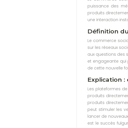
puissance des méd
produits directemen
une interaction ins
Définition d
Le commerce social
sur les réseaux soc
aux questions des s
et engageante qui p
de cette nouvelle f
Explication 
Les plateformes de
produits directemen
produits directeme
peut stimuler les v
lancer de nouveaux 
est le succès fulgu