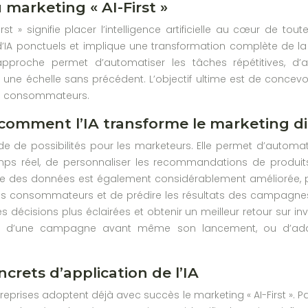
 marketing « AI-First »
irst » signifie placer l’intelligence artificielle au cœur de 
ils d’IA ponctuels et implique une transformation complète d
approche permet d’automatiser les tâches répétitives, d’a
 à une échelle sans précédent. L’objectif ultime est de concev
es consommateurs.
: comment l’IA transforme le marketing di
ade de possibilités pour les marketeurs. Elle permet d’autom
emps réel, de personnaliser les recommandations de produits
lyse des données est également considérablement améliorée, 
consommateurs et de prédire les résultats des campagnes av
 décisions plus éclairées et obtenir un meilleur retour sur i
act d’une campagne avant même son lancement, ou d’a
crets d’application de l’IA
prises adoptent déjà avec succès le marketing « AI-First ». P