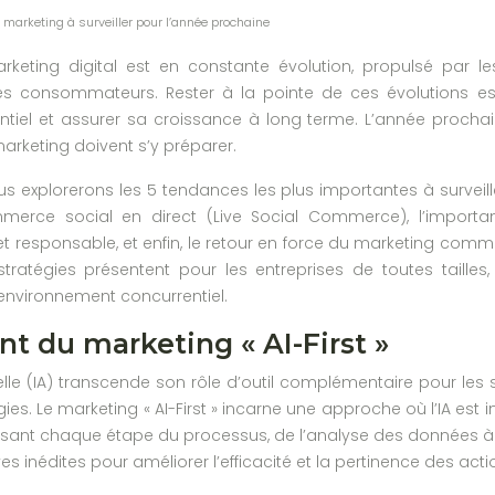
marketing à surveiller pour l’année prochaine
keting digital est en constante évolution, propulsé par l
consommateurs. Rester à la pointe de ces évolutions est 
iel et assurer sa croissance à long terme. L’année prochain
arketing doivent s’y préparer.
us explorerons les 5 tendances les plus importantes à surveille
rce social en direct (Live Social Commerce), l’importance
t responsable, et enfin, le retour en force du marketing comm
stratégies présentent pour les entreprises de toutes taille
environnement concurrentiel.
t du marketing « AI-First »
icielle (IA) transcende son rôle d’outil complémentaire pour les
es. Le marketing « AI-First » incarne une approche où l’IA es
ant chaque étape du processus, de l’analyse des données à 
es inédites pour améliorer l’efficacité et la pertinence des act