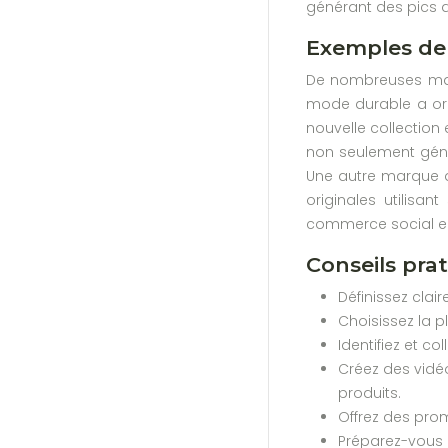
générant des pics d
Exemples de 
De nombreuses marq
mode durable a org
nouvelle collection 
non seulement géné
Une autre marque d
originales utilisa
commerce social en d
Conseils pra
Définissez clai
Choisissez la 
Identifiez et c
Créez des vidéo
produits.
Offrez des prom
Préparez-vous à