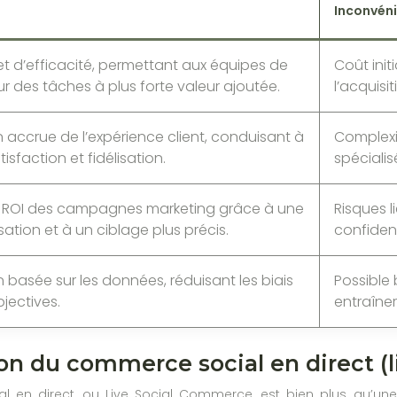
Inconvén
t d’efficacité, permettant aux équipes de
Coût ini
r des tâches à plus forte valeur ajoutée.
l’acquisi
 accrue de l’expérience client, conduisant à
Complexi
isfaction et fidélisation.
spécialis
u ROI des campagnes marketing grâce à une
Risques l
sation et à un ciblage plus précis.
confident
n basée sur les données, réduisant les biais
Possible 
bjectives.
entraîner
ion du commerce social en direct (
 en direct, ou Live Social Commerce, est bien plus qu’une