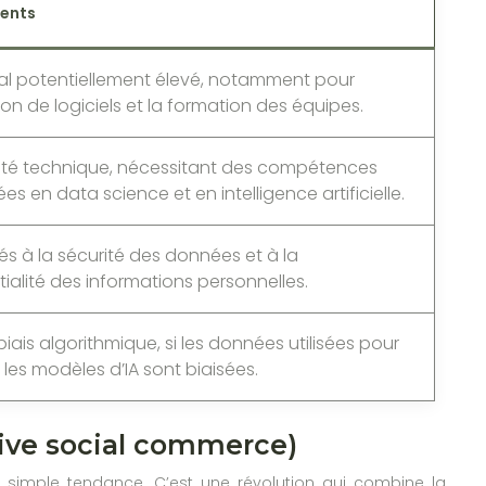
ients
tial potentiellement élevé, notamment pour
tion de logiciels et la formation des équipes.
té technique, nécessitant des compétences
ées en data science et en intelligence artificielle.
iés à la sécurité des données et à la
ialité des informations personnelles.
biais algorithmique, si les données utilisées pour
 les modèles d’IA sont biaisées.
live social commerce)
 simple tendance. C’est une révolution qui combine la