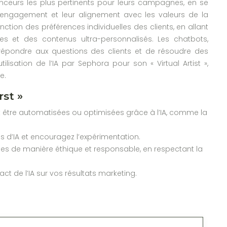
uenceurs les plus pertinents pour leurs campagnes, en se
’engagement et leur alignement avec les valeurs de la
onction des préférences individuelles des clients, en allant
 et des contenus ultra-personnalisés. Les chatbots,
 répondre aux questions des clients et de résoudre des
isation de l’IA par Sephora pour son « Virtual Artist »,
e.
rst »
 être automatisées ou optimisées grâce à l’IA, comme la
ls d’IA et encouragez l’expérimentation.
ées de manière éthique et responsable, en respectant la
ct de l’IA sur vos résultats marketing.