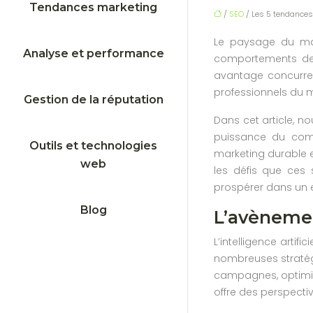
Tendances marketing
/
SEO
/ Les 5 tendances 
Le paysage du mar
Analyse et performance
comportements des 
avantage concurrent
professionnels du m
Gestion de la réputation
Dans cet article, no
puissance du comme
Outils et technologies
marketing durable e
web
les défis que ces 
prospérer dans un 
Blog
L’avènemen
L’intelligence artif
nombreuses stratégi
campagnes, optimis
offre des perspectiv