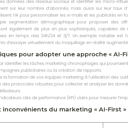
les données des réseaux sociaux et identifier les micro-infl
nt sur leur nombre d’abonnés, mais aussi sur leur taux d
lisent l’IA pour personnaliser les e-mails et les publicités en f
ple segmentation démographique pour proposer des offres
, sont également de plus en plus sophistiqués, capables de
 en temps réel, 24h/24 et 7j/7. Un exemple notable est l’util
nts d’essayer virtuellement du maquillage en réalité augmenté
tiques pour adopter une approche « AI-Fi
identifier les tâches marketing chronophages qui pourraient
mpagnes publicitaires ou la création de rapports.
s la formation de vos équipes marketing à l’utilisation des outi
e des protocoles robustes pour collecter et analyser les donn
tilisateurs.
indicateurs clés de performance (KPI) clairs pour mesurer l’impa
 inconvénients du marketing « AI-First »