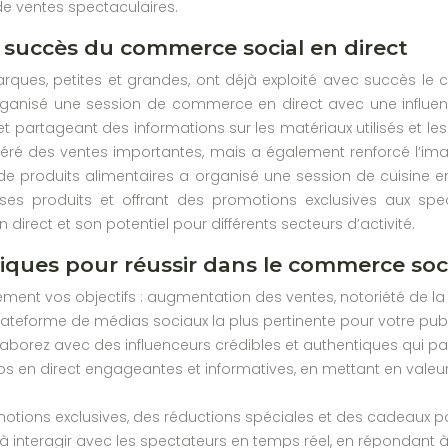
e ventes spectaculaires.
succès du commerce social en direct
ues, petites et grandes, ont déjà exploité avec succès le 
anisé une session de commerce en direct avec une influen
et partageant des informations sur les matériaux utilisés et le
ré des ventes importantes, mais a également renforcé l’ima
e produits alimentaires a organisé une session de cuisine e
nt ses produits et offrant des promotions exclusives aux s
irect et son potentiel pour différents secteurs d’activité.
tiques pour réussir dans le commerce soci
rement vos objectifs : augmentation des ventes, notoriété de l
plateforme de médias sociaux la plus pertinente pour votre pu
ollaborez avec des influenceurs crédibles et authentiques qui p
s en direct engageantes et informatives, en mettant en valeur
otions exclusives, des réductions spéciales et des cadeaux pou
 interagir avec les spectateurs en temps réel, en répondant à l